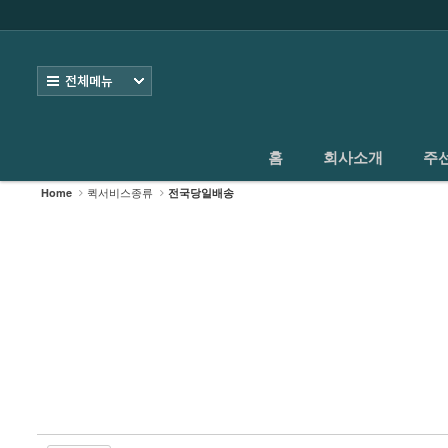
로그인
회원가입
홈
전체보기
회사소개
주선업·도난파손보험
홈
회사소개
주
퀵서비스종류
퀵서비스종류
Home
전국당일배송
- 오토바이 퀵서비스
- 다마스 소화물 배송
- 라보 소화물배송
- 전국당일배송
- 전국화물배송
인터넷접수