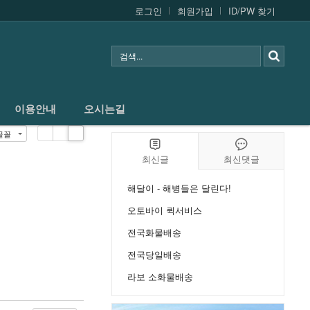
로그인
회원가입
ID/PW 찾기
인터넷접수
쿠폰
이용안내
오시는길
이용안내
오시는길
글꼴
List
Zine
Gallery
최신글
최신댓글
해달이 - 해병들은 달린다!
오토바이 퀵서비스
전국화물배송
전국당일배송
라보 소화물배송