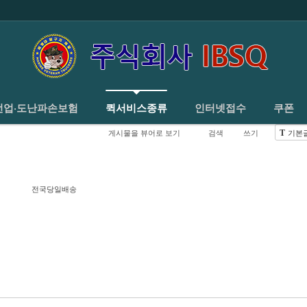
홈
회사소개
주선업·도난파손보험
퀵서비스종류
선업·도난파손보험
퀵서비스종류
인터넷접수
쿠폰
게시물을 뷰어로 보기
검색
쓰기
기본
T
전국당일배송