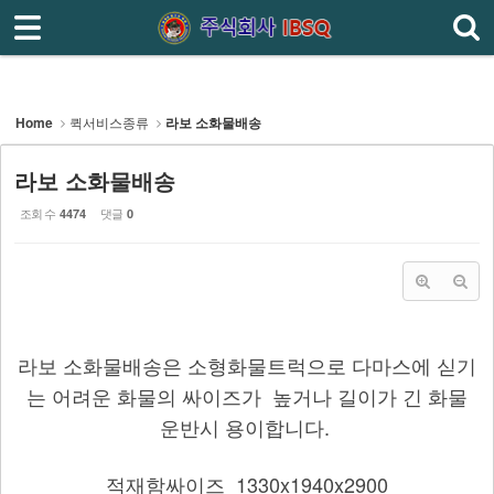
로그인
회원가입
홈
회사소개
Home
퀵서비스종류
라보 소화물배송
주선업·도난파손보험
라보 소화물배송
퀵서비스종류
조회 수
댓글
4474
0
- 오토바이 퀵서비스
- 다마스 소화물 배송
- 라보 소화물배송
라보 소화물배송은
소형화물트럭으로 다마스에 싣기
- 전국당일배송
는 어려운 화물의 싸이즈가 높거나 길이가 긴 화물
운반시 용이합니다.
- 전국화물배송
인터넷접수
적재함싸이즈 1330x1940x2900