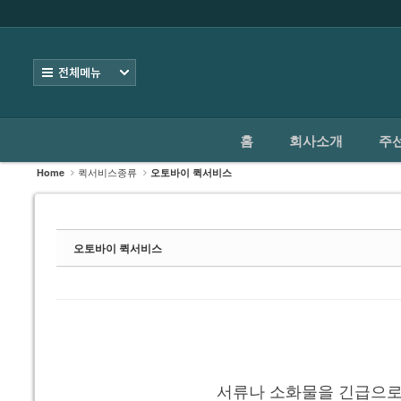
로그인
회원가입
홈
전체보기
회사소개
주선업·도난파손보험
홈
회사소개
주
퀵서비스종류
퀵서비스종류
Home
오토바이 퀵서비스
- 오토바이 퀵서비스
- 다마스 소화물 배송
오토바이 퀵서비스
- 라보 소화물배송
- 전국당일배송
- 전국화물배송
서류나 소화물을 긴급으로
인터넷접수