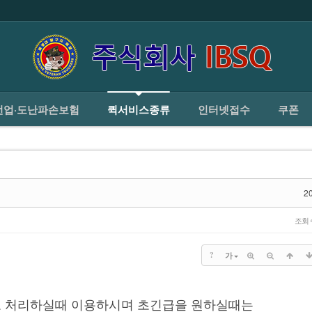
홈
회사소개
주선업·도난파손보험
퀵서비스종류
선업·도난파손보험
퀵서비스종류
인터넷접수
쿠폰
20
조회
?
가
 처리하실때 이용하시며 초긴급을 원하실때는