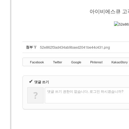
쿠폰
아이비에스큐 고
이용안내
오시는길
첨부
'
'
52e862f3ad434ab9baed2041be44c431.png
1
Facebook
Twitter
Google
Pinterest
KakaoStory
✔
댓글 쓰기
댓글 쓰기 권한이 없습니다. 로그인 하시겠습니까?
?