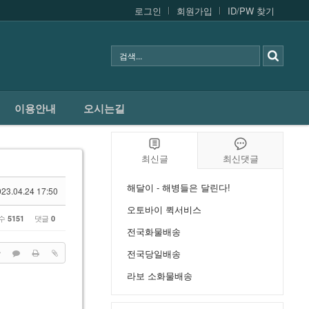
로그인
회원가입
ID/PW 찾기
인터넷접수
쿠폰
이용안내
오시는길
이용안내
오시는길
최신글
최신댓글
해달이 - 해병들은 달린다!
23.04.24 17:50
오토바이 퀵서비스
 수
댓글
5151
0
전국화물배송
전국당일배송
라보 소화물배송