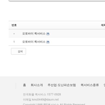
번호
제
오토바이 퀵서비스
»
오토바이 퀵서비스
1
검색
홈
회사소개
주선업·도난파손보험
퀵서비스종류
전국화물 퀵서비스 1577-0928
이메일 kmc0449@daum.net
Copyright 1998 IBS퀵서비스 All Rights Reserved.