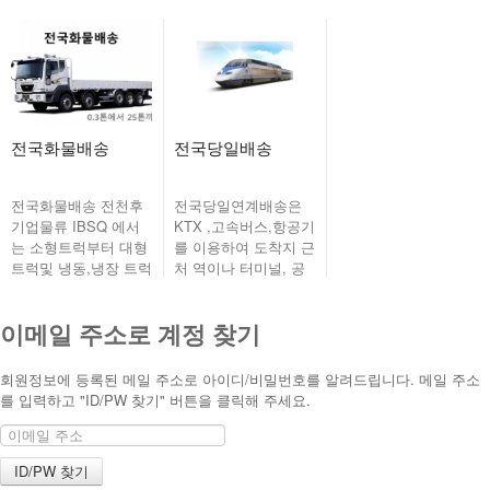
로 문의 바랍니다.
용이합니다. 적재함싸
이즈 1260x1750x1250
이즈
전국화물 · 퀵서비...
1330x1940x290...
전국화물배송
전국당일배송
전국화물배송 전천후
전국당일연계배송은
기업물류 IBSQ 에서
KTX ,고속버스,항공기
는 소형트럭부터 대형
를 이용하여 도착지 근
트럭및 냉동,냉장 트럭
처 역이나 터미널, 공
까지 전국 어디든지 배
항으로 보낸후 해당지
송이 가능합니다. 필요
역 퀵서비스와 연계하
이메일 주소로 계정 찾기
시 고객센터 1577-
여 받으시는 분에게
092...
직...
회원정보에 등록된 메일 주소로 아이디/비밀번호를 알려드립니다. 메일 주소
를 입력하고 "ID/PW 찾기" 버튼을 클릭해 주세요.