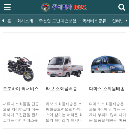
로그인
회원가입
홈
홈
회사소개
주선업·도난파손보험
퀵서비스종류
인터넷접
회사소개
해달이
오토바이 퀵서비스
다마스 소화물 배송
라보 소화물배송
전
주선업·도난파손보험
퀵서비스종류
인터넷접수
쿠폰
오토바이 퀵서비스
라보 소화물배송
다마스 소화믈배송
이용안내
오시는길
서류나 소화물을 긴급
라보 소화물배송은 소
다마스 소화물배송은
으로 처리하실때 이용
형화물트럭으로 다마
오토바이에 싣기는 무
하시며 초긴급을 원하
스에 싣기는 어려운 화
게나 부피가 많이 나가
실때는 아이비에스큐
물의 싸이즈가 높거나
는 물품을 배송시 이용
고객센터 1577-0928
길이가 긴 화물 운반시
가능합니다. 적재함 싸